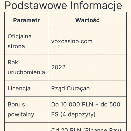
Podstawowe Informacje
Parametr
Wartość
Oficjalna
voxcasino.com
strona
Rok
2022
uruchomienia
Licencja
Rząd Curaçao
Bonus
Do 10 000 PLN + do 500
powitalny
FS (4 depozyty)
Od 20 PLN (Binance Pay)