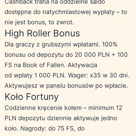
Cashback trafia na oddzielne saldo
dostępne do natychmiastowej wypłaty – to
nie jest bonus, to zwrot.
High Roller Bonus
Dla graczy z grubszymi wpłatami. 100%
bonusu od depozytu do 20 000 PLN + 100
FS na Book of Fallen. Aktywacja
od wpłaty 1 000 PLN. Wager: x35 w 30 dni.
Aktywujesz w panelu bonusów po wpłacie.
Koło Fortuny
Codzienne kręcenie kołem – minimum 12
PLN depozytu dziennie aktywuje jedno
koło. Nagrody: do 75 FS, do