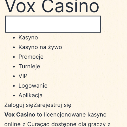
Vox Casino
Kasyno
Kasyno na żywo
Promocje
Turnieje
VIP
Logowanie
Aplikacja
Zaloguj się
Zarejestruj się
Vox Casino
to licencjonowane kasyno
online z Curaçao dostępne dla graczy z