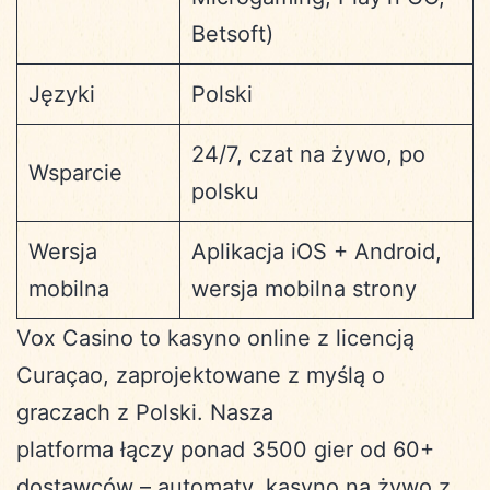
Betsoft)
Języki
Polski
24/7, czat na żywo, po
Wsparcie
polsku
Wersja
Aplikacja iOS + Android,
mobilna
wersja mobilna strony
Vox Casino to kasyno online z licencją
Curaçao, zaprojektowane z myślą o
graczach z Polski. Nasza
platforma łączy ponad 3500 gier od 60+
dostawców – automaty, kasyno na żywo z