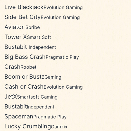
Live Blackjack
Evolution Gaming
Side Bet City
Evolution Gaming
Aviator
Spribe
Tower X
Smart Soft
Bustabit
Independent
Big Bass Crash
Pragmatic Play
Crash
Roobet
Boom or Bust
BGaming
Cash or Crash
Evolution Gaming
JetX
Smartsoft Gaming
Bustabit
Independent
Spaceman
Pragmatic Play
Lucky Crumbling
Gamzix