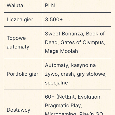
Waluta
PLN
Liczba gier
3 500+
Sweet Bonanza, Book of
Topowe
Dead, Gates of Olympus,
automaty
Mega Moolah
Automaty, kasyno na
Portfolio gier
żywo, crash, gry stołowe,
specjalne
60+ (NetEnt, Evolution,
Pragmatic Play,
Dostawcy
Microgaming, Play’n GO,