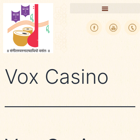
Vox Casino