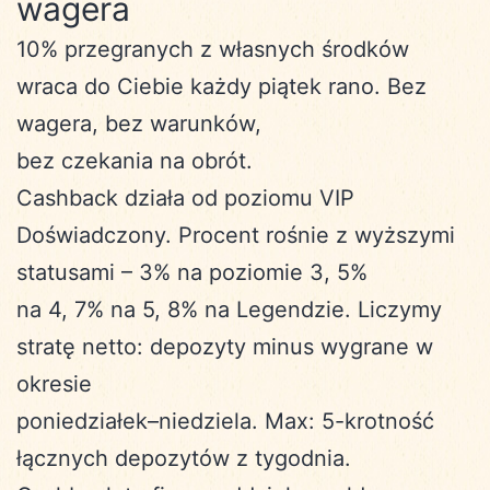
wagera
10% przegranych z własnych środków
wraca do Ciebie każdy piątek rano. Bez
wagera, bez warunków,
bez czekania na obrót.
Cashback działa od poziomu VIP
Doświadczony. Procent rośnie z wyższymi
statusami – 3% na poziomie 3, 5%
na 4, 7% na 5, 8% na Legendzie. Liczymy
stratę netto: depozyty minus wygrane w
okresie
poniedziałek–niedziela. Max: 5-krotność
łącznych depozytów z tygodnia.