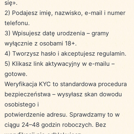
się».
2) Podajesz imię, nazwisko, e-mail i numer
telefonu.
3) Wpisujesz datę urodzenia – gramy
wyłącznie z osobami 18+.
4) Tworzysz hasło i akceptujesz regulamin.
5) Klikasz link aktywacyjny w e-mailu –
gotowe.
Weryfikacja KYC to standardowa procedura
bezpieczeństwa – wysyłasz skan dowodu
osobistego i
potwierdzenie adresu. Sprawdzamy to w
ciągu 24–48 godzin roboczych. Bez