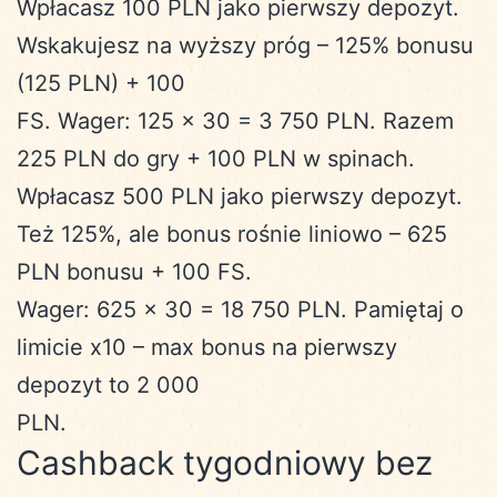
Wpłacasz 100 PLN jako pierwszy depozyt.
Wskakujesz na wyższy próg – 125% bonusu
(125 PLN) + 100
FS. Wager: 125 × 30 = 3 750 PLN. Razem
225 PLN do gry + 100 PLN w spinach.
Wpłacasz 500 PLN jako pierwszy depozyt.
Też 125%, ale bonus rośnie liniowo – 625
PLN bonusu + 100 FS.
Wager: 625 × 30 = 18 750 PLN. Pamiętaj o
limicie x10 – max bonus na pierwszy
depozyt to 2 000
PLN.
Cashback tygodniowy bez