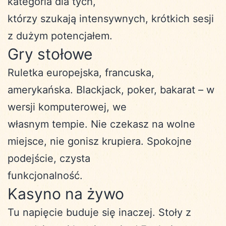
kategoria dla tych,
którzy szukają intensywnych, krótkich sesji
z dużym potencjałem.
Gry stołowe
Ruletka europejska, francuska,
amerykańska. Blackjack, poker, bakarat – w
wersji komputerowej, we
własnym tempie. Nie czekasz na wolne
miejsce, nie gonisz krupiera. Spokojne
podejście, czysta
funkcjonalność.
Kasyno na żywo
Tu napięcie buduje się inaczej. Stoły z