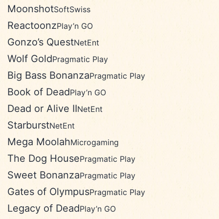
Moonshot
SoftSwiss
Reactoonz
Play’n GO
Gonzo’s Quest
NetEnt
Wolf Gold
Pragmatic Play
Big Bass Bonanza
Pragmatic Play
Book of Dead
Play’n GO
Dead or Alive II
NetEnt
Starburst
NetEnt
Mega Moolah
Microgaming
The Dog House
Pragmatic Play
Sweet Bonanza
Pragmatic Play
Gates of Olympus
Pragmatic Play
Legacy of Dead
Play’n GO