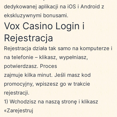
dedykowanej aplikacji na iOS i Android z
ekskluzywnymi bonusami.
Vox Casino Login i
Rejestracja
Rejestracja działa tak samo na komputerze i
na telefonie – klikasz, wypełniasz,
potwierdzasz. Proces
zajmuje kilka minut. Jeśli masz kod
promocyjny, wpiszesz go w trakcie
rejestracji.
1) Wchodzisz na naszą stronę i klikasz
«Zarejestruj