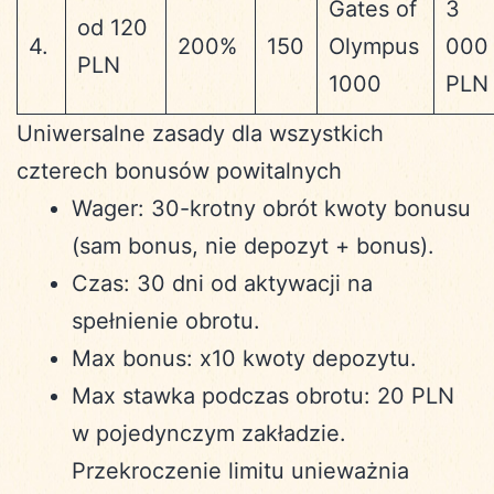
Gates of
3
od 120
4.
200%
150
Olympus
000
PLN
1000
PLN
Uniwersalne zasady dla wszystkich
czterech bonusów powitalnych
Wager: 30-krotny obrót kwoty bonusu
(sam bonus, nie depozyt + bonus).
Czas: 30 dni od aktywacji na
spełnienie obrotu.
Max bonus: x10 kwoty depozytu.
Max stawka podczas obrotu: 20 PLN
w pojedynczym zakładzie.
Przekroczenie limitu unieważnia