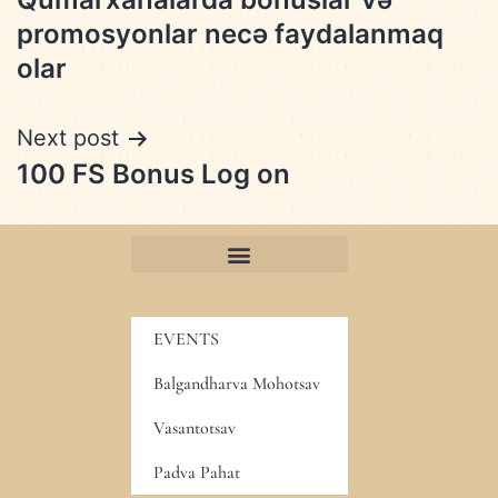
promosyonlar necə faydalanmaq
olar
Next post
100 FS Bonus Log on
Pt. Vasantrao Chandorkar
EVENTS
Balgandharva Mohotsav
Vasantotsav
Padva Pahat