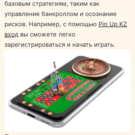
базовым стратегиям, таким как
управление банкроллом и осознание
рисков. Например, с помощью
Pin Up KZ
вход
вы сможете легко
зарегистрироваться и начать играть.