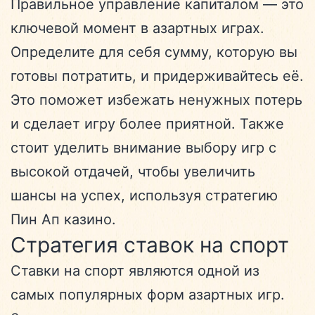
Правильное управление капиталом — это
ключевой момент в азартных играх.
Определите для себя сумму, которую вы
готовы потратить, и придерживайтесь её.
Это поможет избежать ненужных потерь
и сделает игру более приятной. Также
стоит уделить внимание выбору игр с
высокой отдачей, чтобы увеличить
шансы на успех, используя стратегию
Пин Ап казино.
Стратегия ставок на спорт
Ставки на спорт являются одной из
самых популярных форм азартных игр.